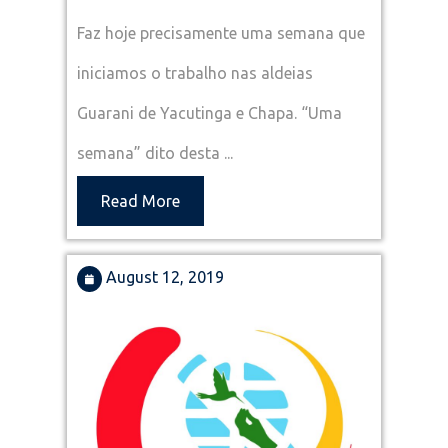
em
Faz hoje precisamente uma semana que
Guarani
iniciamos o trabalho nas aldeias
–
1
Guarani de Yacutinga e Chapa. “Uma
Semana
semana” dito desta ...
Read
Read More
More
August
August 12, 2019
12,
2019