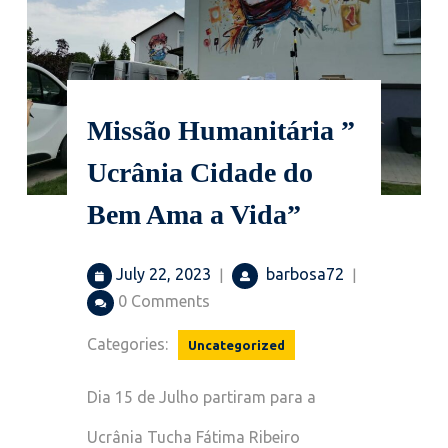
Missão Humanitária ”
Ucrânia Cidade do
Bem Ama a Vida”
July
barbosa72
July 22, 2023
barbosa72
|
|
22,
0 Comments
2023
Categories:
Uncategorized
Dia 15 de Julho partiram para a
Ucrânia Tucha Fátima Ribeiro