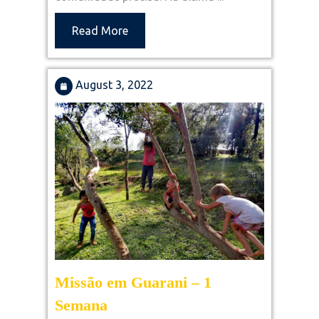
Read
Read More
More
August
August 3, 2022
3,
2022
Missão em Guarani – 1
Missão
Semana