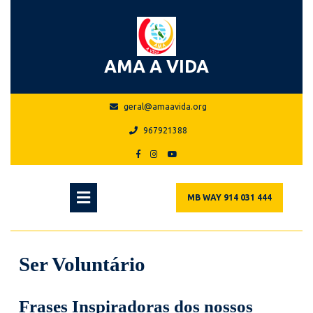
Skip
to
content
AMA A VIDA
geral@amaavida.org
geral@amaavida.org
967921388
967921388
Facebook
Instagram
Youtube
Open
MB
MB WAY 914 031 444
WAY
Menu
914
031
444
Ser Voluntário
Frases Inspiradoras dos nossos